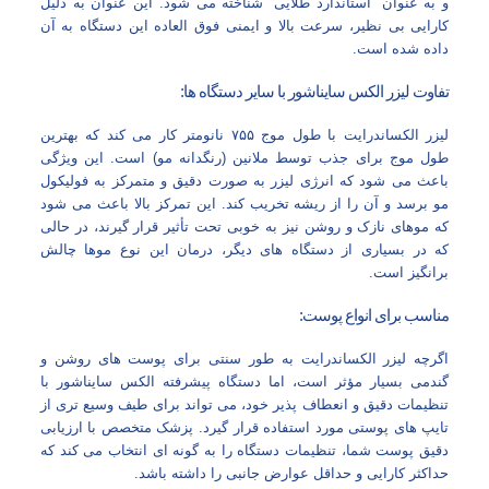
و به عنوان “استاندارد طلایی” شناخته می‌ شود. این عنوان به دلیل
کارایی بی‌ نظیر، سرعت بالا و ایمنی فوق‌ العاده این دستگاه به آن
داده شده است.
تفاوت لیزر الکس سایناشور با سایر دستگاه‌ ها:
لیزر الکساندرایت با طول موج ۷۵۵ نانومتر کار می‌ کند که بهترین
طول موج برای جذب توسط ملانین (رنگدانه مو) است. این ویژگی
باعث می‌ شود که انرژی لیزر به صورت دقیق و متمرکز به فولیکول
مو برسد و آن را از ریشه تخریب کند. این تمرکز بالا باعث می‌ شود
که موهای نازک و روشن نیز به خوبی تحت تأثیر قرار گیرند، در حالی
که در بسیاری از دستگاه‌ های دیگر، درمان این نوع موها چالش‌
برانگیز است.
مناسب برای انواع پوست:
اگرچه لیزر الکساندرایت به طور سنتی برای پوست‌ های روشن و
گندمی بسیار مؤثر است، اما دستگاه پیشرفته الکس سایناشور با
تنظیمات دقیق و انعطاف‌ پذیر خود، می‌ تواند برای طیف وسیع‌ تری از
تایپ‌ های پوستی مورد استفاده قرار گیرد. پزشک متخصص با ارزیابی
دقیق پوست شما، تنظیمات دستگاه را به گونه‌ ای انتخاب می‌ کند که
حداکثر کارایی و حداقل عوارض جانبی را داشته باشد.