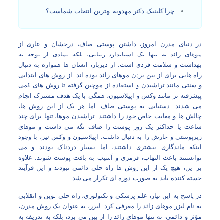
چرا کلینیک دکتر مهدویه بهترین انتخاب شماست؟
در دنیای مدرن امروز، داشتن پوستی صاف، درخشان و عاری از
موهای زائد نه تنها یک استاندارد زیبایی، بلکه نمادی از توجه به
بهداشت و سلامت فردی است. از دیرباز، انسان‌ ها همواره به دنبال
راه‌ هایی برای از بین بردن موهای زائد بوده‌ اند. از روش‌ های ابتدایی
و سنتی مانند تراشیدن و استفاده از موچین گرفته تا روش‌ های کمی
پیشرفته‌ تر مانند وکس و اپیلاسیون، همگی با یک هدف مشترک انجام
می‌ شدند: دستیابی به پوستی صاف. اما هر یک از این روش‌ ها،
چالش‌ ها و معایب خاص خود را داشتند. تراشیدن موها، تنها برای چند
ساعت یا حداکثر یک روز پوست را صاف نگه می‌ داشت و موهای
زیرپوستی و خارش را به دنبال داشت. اپیلاسیون و وکس نیز، با وجود
اینکه ماندگاری بیشتری داشتند، اما بسیار دردناک بودند و می‌
توانستند باعث التهاب، قرمزی و آسیب به بافت پوست شوند. علاوه
بر این، هیچ‌ یک از این روش‌ ها راه‌ حلی دائمی نبودند و این فرآیند
خسته‌ کننده باید به صورت دوره‌ ای تکرار می‌ شد.
در پاسخ به این نیاز، علم پزشکی و تکنولوژی، راه‌ حلی نوین و انقلابی
به نام لیزر موهای زائد را معرفی کرد. لیزر، به عنوان یک روش مدرن،
مؤثر و دائمی، نه تنها موهای زائد را از بین می‌ برد، بلکه به تدریقه به