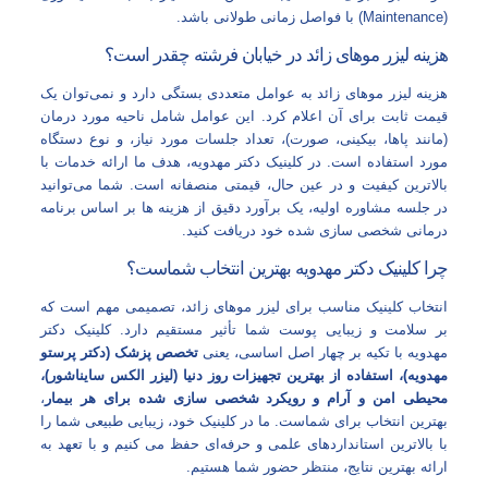
(Maintenance) با فواصل زمانی طولانی باشد.
هزینه لیزر موهای زائد در خیابان فرشته چقدر است؟
هزینه لیزر موهای زائد به عوامل متعددی بستگی دارد و نمی‌توان یک
قیمت ثابت برای آن اعلام کرد. این عوامل شامل ناحیه مورد درمان
(مانند پاها، بیکینی، صورت)، تعداد جلسات مورد نیاز، و نوع دستگاه
مورد استفاده است. در کلینیک دکتر مهدویه، هدف ما ارائه خدمات با
بالاترین کیفیت و در عین حال، قیمتی منصفانه است. شما می‌توانید
در جلسه مشاوره اولیه، یک برآورد دقیق از هزینه‌ ها بر اساس برنامه
درمانی شخصی‌ سازی‌ شده خود دریافت کنید.
چرا کلینیک دکتر مهدویه بهترین انتخاب شماست؟
انتخاب کلینیک مناسب برای لیزر موهای زائد، تصمیمی مهم است که
بر سلامت و زیبایی پوست شما تأثیر مستقیم دارد. کلینیک دکتر
مهدویه با تکیه بر چهار اصل اساسی، یعنی
تخصص پزشک (دکتر پرستو
مهدویه)، استفاده از بهترین تجهیزات روز دنیا (لیزر الکس سایناشور)،
محیطی امن و آرام و رویکرد شخصی‌ سازی‌ شده برای هر بیمار
،
بهترین انتخاب برای شماست. ما در کلینیک خود، زیبایی طبیعی شما را
با بالاترین استانداردهای علمی و حرفه‌ای حفظ می‌ کنیم و با تعهد به
ارائه بهترین نتایج، منتظر حضور شما هستیم.