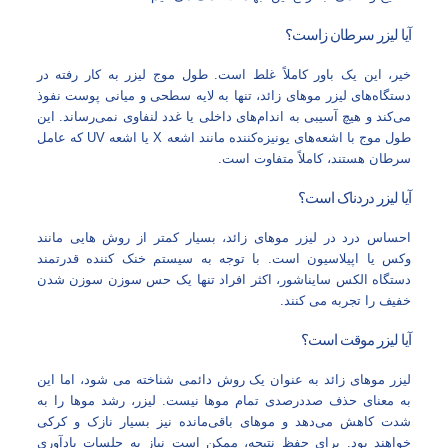
آیا لیزر سرطان‌ زاست؟
خیر، این یک باور کاملاً غلط است. طول موج لیزر به کار رفته در
دستگاه‌های لیزر موهای زائد، تنها به لایه سطحی و میانی پوست نفوذ
می‌کند و هیچ آسیبی به اندام‌های داخلی یا غدد لنفاوی نمی‌رساند. این
طول موج با اشعه‌های یونیزه‌کننده مانند اشعه X یا اشعه UV که عامل
سرطان هستند، کاملاً متفاوت است.
آیا لیزر دردناک است؟
احساس درد در لیزر موهای زائد، بسیار کمتر از روش‌ هایی مانند
وکس یا اپیلاسیون است. با توجه به سیستم خنک‌ کننده قدرتمند
دستگاه الکس سایناشور، اکثر افراد تنها یک حس سوزن سوزن شدن
خفیف را تجربه می‌ کنند.
آیا لیزر موقت است؟
لیزر موهای زائد به عنوان یک روش دائمی شناخته می‌ شود، اما این
به معنای حذف صددرصدی تمام موها نیست. لیزر، رشد موها را به
شدت کاهش می‌دهد و موهای باقی‌مانده نیز بسیار نازک و کرکی
خواهند بود. برای حفظ نتیجه، ممکن است نیاز به جلسات یادآوری