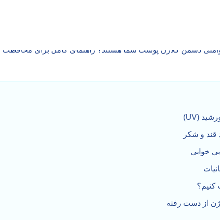
د (UV)
قند و شکر
ی خوابی
نیات
 کنیم؟
ژن از دست رفته