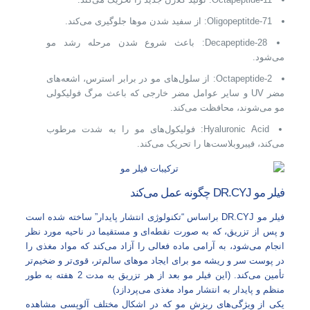
Oligopeptitde-71: از سفید شدن موها جلوگیری می‌کند.
Decapeptide-28: باعث شروع شدن مرحله رشد مو
می‌شود.
Octapeptide-2: از سلول‌های مو در برابر استرس، اشعه‌های
مضر UV و سایر عوامل مضر خارجی که باعث مرگ فولیکولی
مو می‌شوند، محافظت می‌کند.
Hyaluronic Acid: فولیکول‌های مو را به شدت مرطوب
می‌کند، فیبروبلاست‌ها را تحریک می‌کند.
فیلر مو DR.CYJ چگونه عمل می‌کند
فیلر مو DR.CYJ براساس “تکنولوژی انتشار پایدار” ساخته شده است
و پس از تزریق، که به صورت نقطه‌ای و مستقیما در ناحیه مورد نظر
انجام می‌شود، به آرامی ماده فعالی را آزاد می‌کند که مواد مغذی را
در پوست سر و ریشه مو برای ایجاد موهای سالم‌تر، قوی‌تر و ضخیم‌تر
تأمین می‌کند. (این فیلر مو بعد از هر تزریق به مدت 2 هفته به طور
منظم و پایدار به انتشار مواد مغذی می‌پردازد)
یکی از ویژگی‌های ریزش مو که در اشکال مختلف آلوپسی مشاهده