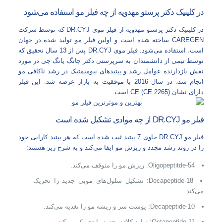
در کلینیک دکتر پرستو مهدویه از چه فیلر مو استفاده می‌شود
در کلینیک دکتر پرستو مهدویه از فیلر موی DR.CYJ که توسط شرکت
CAREGEN ساخته شده است و اولین فیلر مو تولید شده در جهان
است، استفاده می‌شود. فیلر موی DR.CYJ پس از 13 سال تحقیق که
توسط تیمی از دانشمندان به سرپرستی دکتر چانگ یانگ جی در مورد
نقش بازدارنده عوامل رشد و پپتیدهای بیومیمتیک در رشد ناکافی مو
انجام شد، در سال 2016 با موفقیت به بازار عرضه شد. این فیلر
دارای نشان CE (CE 2265) است.
فیلر مو DR.CYJ از چه موادی تشکیل شده است
فیلر مو DR.CYJ حاوی 7 پپتید ثبت شده است که هر پپتید کارایی خود
را در روند رشد مجدد و ریزش مو ایفا می‌کند و به شرح زیر هستند:
Oligopeptitde-54: ریزش مو را متوقف می‌کند.
Decapeptide-18: تشکیل سلول‌های مویی جدید را تحریک
می‌کند.
Decapeptide-10: پوست سر و ریشه مو را تغذیه می‌کند.
Octapeptide-11: تولید کلاژن جدید را تحریک می‌کند.