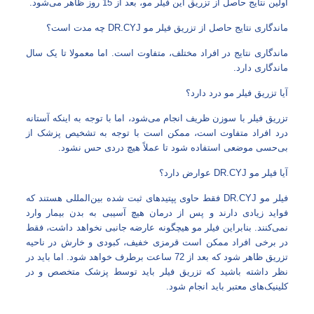
اولین نتایج حاصل از تزریق این فیلر مو، بعد از 15 روز ظاهر می‌شود.
ماندگاری نتایج حاصل از تزریق فیلر مو DR.CYJ چه مدت است؟
ماندگاری نتایج در افراد مختلف، متفاوت است. اما معمولا تا یک سال
ماندگاری دارد.
آیا تزریق فیلر مو درد دارد؟
تزریق فیلر با سوزن ظریف انجام می‌شود، اما با توجه به اینکه آستانه
درد افراد متفاوت است، ممکن است با توجه به تشخیص پزشک از
بی‌حسی موضعی استفاده شود تا عملاً هیچ دردی حس نشود.
آیا فیلر مو DR.CYJ عوارض دارد؟
فیلر مو DR.CYJ فقط حاوی پپتیدهای ثبت شده بین‌المللی هستند که
فواید زیادی دارند و پس از درمان هیچ آسیبی به بدن بیمار وارد
نمی‌کنند. بنابراین فیلر مو هیچگونه عارضه جانبی نخواهد داشت، فقط
در برخی افراد ممکن است قرمزی خفیف، کبودی و خارش در ناحیه
تزریق ظاهر شود که بعد از 72 ساعت برطرف خواهد شود. اما باید در
نظر داشته باشید که تزریق فیلر باید توسط پزشک متخصص و در
کلینیک‌های معتبر باید انجام شود.