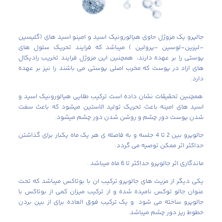
جالپرو یک مزوژل حاوی هیالورونیک اسید و امینو اسید های (گلیسین
-لیزین-لوسین -پرولین ) میباشد که فرایند تحریک سلول های
پوستی را بر عهده دارند، همچنین این مزوژل فرایند تخریب رادیکال
های ازاد در پوست که مخرب اصلی پوستی می باشند را نیز بر عهده
دارد.
همچنین تحقیقات نشان داده است ترکیب طلایی هیالورونیک اسید و
اسید های امینه باعث تحریک تولید الاستین میشود که باعث سفت
شدن پوست دور چشم و روشن شدن دور چشم میشود.
جالوپرو بین 2 تا 4 جلسه و به فاصله ی هر یک ماه یکبار برای گذاشتن
حداکثر اثر ممکن توصیه می گردد.
ماندگاری اثر جالوپرو حداکثر تا 6 ماه میباشد .
یکی دیگر از مزیت های جالوپرو ترکیب ان با بوتاکس میباشد که تحت
عنوان جالو توکس نامیده شده و از ترکیب میزان کمی از بوتاکس با
جالوپرو ساخته می شود و یک ترکیب فوق العاده برای از بین بردن
خطوط ریز دور چشم میباشد.