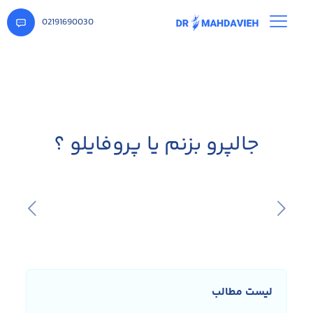
02191690030
جالپرو بزنم یا پروفایلو ؟
لیست مطالب